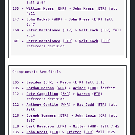
fall 8:52
135
✦
William Myers
(
EHR
) >
John Kress
(
ETR
) fall
4:11
147
✦
John MacNab
(
WHR
) >
John Kress
(
ETR
) fall
6:47
160
✦
Peter Bartolomeo
(
ETR
) >
Walt Koch
(
EHR
) fall
7:14
HWT
✦
Peter Bartolomeo
(
ETR
) >
Walt Koch
(
EHR
)
referee's decision
Championship Semifinals
105
✦
Lapides
(
EHR
) >
Mason
(
ETR
) fall 1:15
105
✦
Gordon Barons
(
WHR
) >
Weiner
(
EHR
) forfeit
112
✦
Pete Cappellino
(
EHR
) >
Warren
(
ETR
)
referee's decision
112
✦
Anthony Gentile
(
WHR
) >
Ray Judd
(
ETR
) fall
3:55
118
✦
Joseph Sommers
(
ETR
) >
John Lewis
(
CR
) fall
3:57
118
✦
Bert Davidson
(
EHR
) >
Miller
(
WHR
) fall 7:45
135
✦
John Kress
(
ETR
) >
Friezer
(
ETR
) fall 0:25