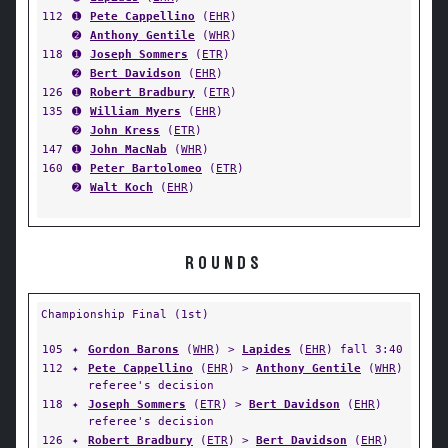
112
➊
Pete Cappellino
(
EHR
)
➋
Anthony Gentile
(
WHR
)
118
➊
Joseph Sommers
(
ETR
)
➋
Bert Davidson
(
EHR
)
126
➊
Robert Bradbury
(
ETR
)
135
➊
William Myers
(
EHR
)
➋
John Kress
(
ETR
)
147
➊
John MacNab
(
WHR
)
160
➊
Peter Bartolomeo
(
ETR
)
➋
Walt Koch
(
EHR
)
ROUNDS
Championship Final (1st)
105
✦
Gordon Barons
(
WHR
) >
Lapides
(
EHR
) fall 3:40
112
✦
Pete Cappellino
(
EHR
) >
Anthony Gentile
(
WHR
)
referee's decision
118
✦
Joseph Sommers
(
ETR
) >
Bert Davidson
(
EHR
)
referee's decision
126
✦
Robert Bradbury
(
ETR
) >
Bert Davidson
(
EHR
)